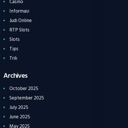
Casino
Informasi
Judi Online
RTP Slots
Slots
Tips
Trik
Archives
October 2025
September 2025
July 2025
June 2025
May 2025