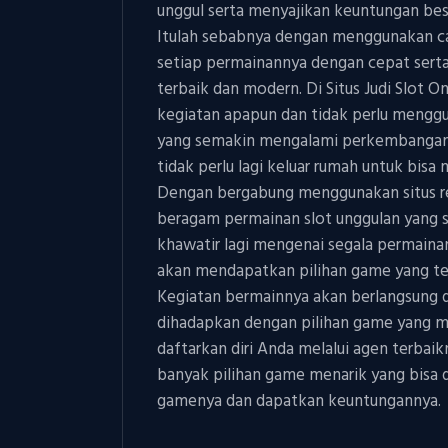
unggul serta menyajikan keuntungan bes
Itulah sebabnya dengan menggunakan c
setiap permainannya dengan cepat ser
terbaik dan modern. Di Situs Judi Slot
kegiatan apapun dan tidak perlu menggu
yang semakin mengalami perkembangan in
tidak perlu lagi keluar rumah untuk bis
Dengan bergabung menggunakan situs r
beragam permainan slot unggulan yang 
khawatir lagi mengenai segala permaina
akan mendapatkan pilihan game yang t
Kegiatan bermainnya akan berlangsung 
dihadapkan dengan pilihan game yang m
daftarkan diri Anda melalui agen terbaik
banyak pilihan game menarik yang bisa
gamenya dan dapatkan keuntungannya.