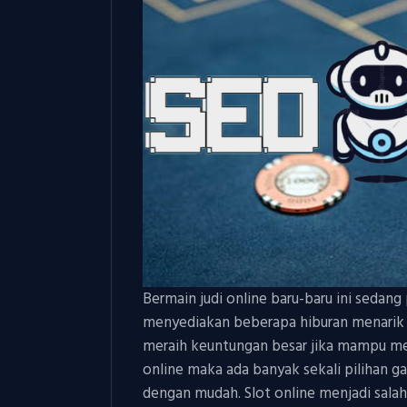
Bermain judi online baru-baru ini sedan
menyediakan beberapa hiburan menarik
meraih keuntungan besar jika mampu 
online maka ada banyak sekali pilihan g
dengan mudah. Slot online menjadi sala