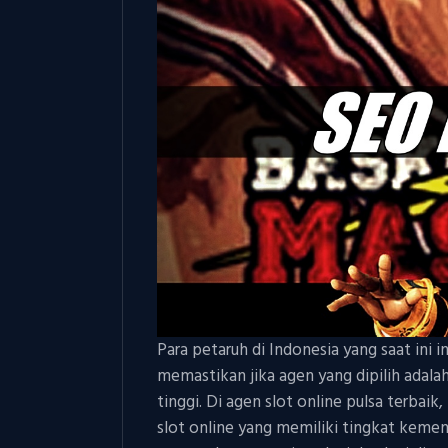
Para petaruh di Indonesia yang saat ini 
memastikan jika agen yang dipilih ada
tinggi. Di agen slot online pulsa terba
slot online yang memiliki tingkat kemen