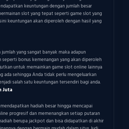
mendapatkan keuntungan dengan jumlah besar
ermainan slot yang tepat seperti game slot yang
sini keuntungan akan diperoleh dengan hasil yang
 jumlah yang sangat banyak maka adapun
an seperti bonus kemenangan yang akan diperoleh
jutkan untuk memainkan game slot online lainnya
 ada sehingga Anda tidak perlu mengeluarkan
njadi salah satu keuntungan tersendiri bagi anda.
 Juta
 mendapatkan hadiah besar hingga mencapai
online progresif dan memenangkan setiap putaran
diah berupa jackpot dan bisa didapatkan di akhir
nannya dengan bermain mudah dalam situs Judi