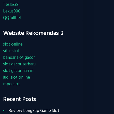
Tesla338
Lexus888
QQfullbet
Website Rekomendasi 2
slot online
situs slot
bandar slot gacor
slot gacor terbaru
slot gacor hari ini
judi slot online
mpo slot
Recent Posts
Review Lengkap Game Slot