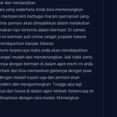
ar dan menjanjikan.
ara yang sederhana Anda bisa memenangkan
ta memperoleh berbagai macam permainan yang
 Online pemain akan dimudahkan dalam melakukan
nakan tips tertentu dalam bermain. Di zaman
i bermain judi online sangat populer karena
a mendapatkan banyak hiburan.
esmi terpercaya maka anda akan mendapatkan
sangat mudah dan menyenangkan. Jadi tidak perlu
nnya dengan bermain di dalam agen resmi ini anda
erbaik dan bisa memainkan gamenya dengan puas.
dengan mudah kapan saja dan pemain akan
odern dan menguntungkan. Tunggu apa lagi
nya dan hanya di dalam agen terbaik terpercaya ini
 dimainkan dengan cara mudah. Menangkan