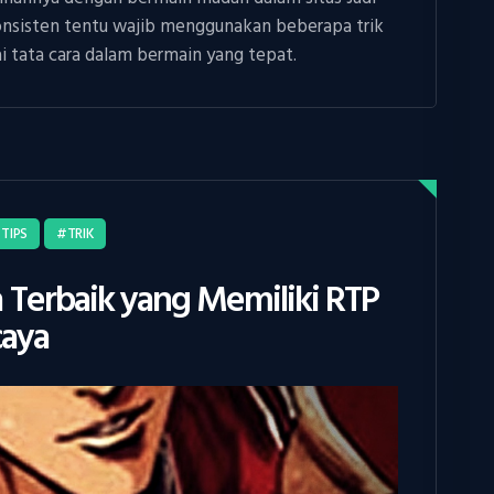
onsisten tentu wajib menggunakan beberapa trik
i tata cara dalam bermain yang tepat.
TIPS
TRIK
sa Terbaik yang Memiliki RTP
caya