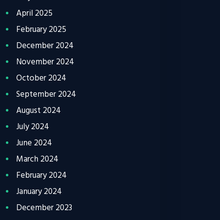
April 2025
February 2025
December 2024
November 2024
October 2024
September 2024
August 2024
July 2024
June 2024
March 2024
February 2024
January 2024
December 2023