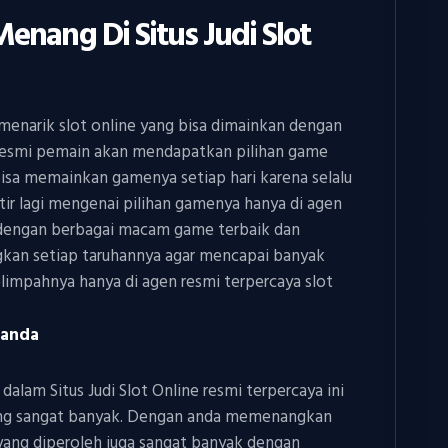
enang Di Situs Judi Slot
n menarik slot online yang bisa dimainkan dengan
resmi pemain akan mendapatkan pilihan game
sa memainkan gamenya setiap hari karena selalu
tir lagi mengenai pilihan gamenya hanya di agen
 dengan berbagai macam game terbaik dan
kan setiap taruhannya agar mencapai banyak
impahnya hanya di agen resmi terpercaya slot
Ganda
alam Situs Judi Slot Online resmi terpercaya ini
ng sangat banyak. Dengan anda memenangkan
ang diperoleh juga sangat banyak dengan