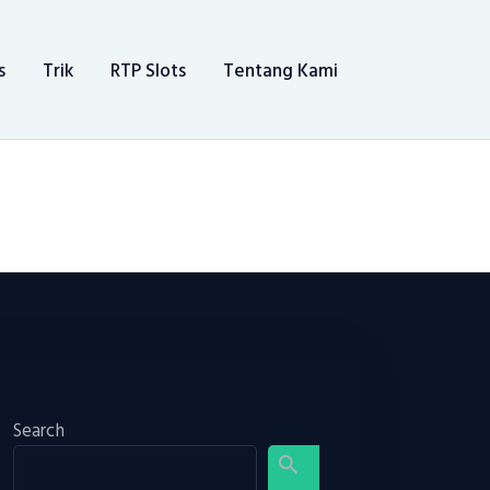
s
Trik
RTP Slots
Tentang Kami
Search
Search