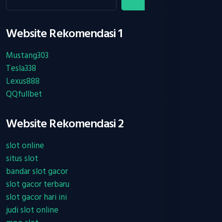
Website Rekomendasi 1
Mustang303
Tesla338
Lexus888
QQfullbet
Website Rekomendasi 2
slot online
situs slot
bandar slot gacor
slot gacor terbaru
slot gacor hari ini
judi slot online