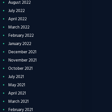
August 2022
July 2022
April 2022
March 2022
February 2022
January 2022
December 2021
November 2021
October 2021
July 2021
May 2021
April 2021
March 2021
February 2021