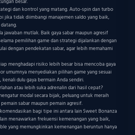
tungan besar.
rategi dan kontrol yang matang. Auto-spin dan turbo
jika tidak diimbangi manajemen saldo yang baik,
 datang.
da jawaban mutlak. Baik gaya sabar maupun agresif
lama pemilihan game dan strategi dijalankan dengan
ulai dengan pendekatan sabar, agar lebih memahami
iap menghadapi risiko lebih besar bisa mencoba gaya
acor umumnya menyediakan pilihan game yang sesuai
 kenali dulu gaya bermain Anda sendiri.
han atau lebih suka adrenalin dari hasil cepat?
ngatur modal secara bijak, peluang untuk meraih
 pemain sabar maupun pemain agresif.
komendasikan bagi tipe ini antara lain Sweet Bonanza
Selain menawarkan frekuensi kemenangan yang baik,
tumble yang memungkinkan kemenangan beruntun hanya