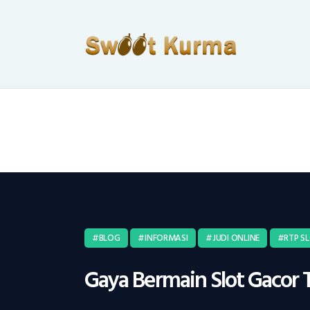
T
BLOG
INFORMASI
JUDI ONLINE
RTP S
Gaya Bermain Slot Gacor 