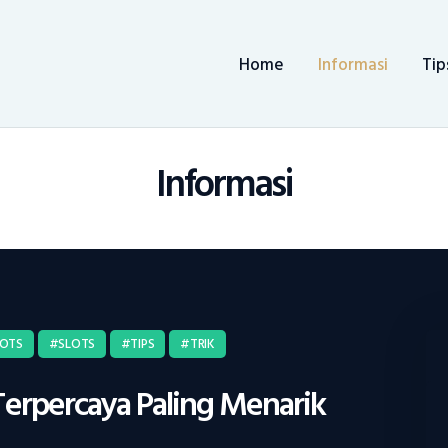
Home
Home
Informasi
Tip
Informasi
Sweet Kurma
Tips
Agen Situs Slot Gacor No 1 Indonesia
Informasi
rik
RTP Slots
Tentang Kami
LOTS
SLOTS
TIPS
TRIK
Terpercaya Paling Menarik