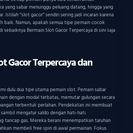
eka yang sabar menunggu peluang datang, hingga yang
Istilah “slot gacor” sendiri sering jadi incaran karena
h baik. Namun, apakah semua tipe pemain cocok
i sebaiknya Bermain Slot Gacor Terpercaya di sini saja
ot Gacor Terpercaya dan
 dulu dua tipe utama pemain slot. Pemain sabar
ain dengan modal terbatas, memutar gulungan secara
nangan terbentuk perlahan. Pendekatan ini membuat
sambil mengatur saldo dengan hati-hati.
ung tancap gas. Mereka berani menempatkan taruhan
bahkan membeli free spin di awal permainan. Fokus