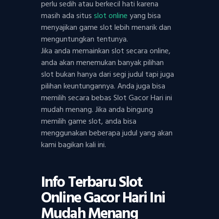
perlu sedih atau berkecil hati karena
masih ada situs
slot online
yang bisa
menyajikan game slot lebih menarik dan
menguntungkan tentunya.
Jika anda memainkan slot secara online,
anda akan menemukan banyak pilihan
slot bukan hanya dari segi judul tapi juga
pilihan keuntungannya. Anda juga bisa
memilih secara bebas Slot Gacor Hari ini
mudah menang. Jika anda bingung
memilih game slot, anda bisa
menggunakan beberapa judul yang akan
kami bagikan kali ini.
Info Terbaru Slot
Online Gacor Hari Ini
Mudah Menang