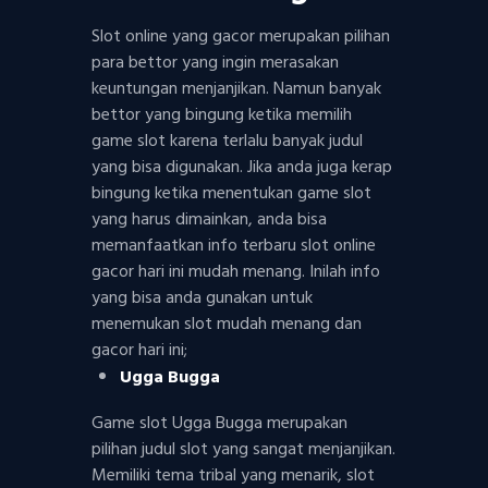
Slot online yang gacor merupakan pilihan
para bettor yang ingin merasakan
keuntungan menjanjikan. Namun banyak
bettor yang bingung ketika memilih
game slot karena terlalu banyak judul
yang bisa digunakan. Jika anda juga kerap
bingung ketika menentukan game slot
yang harus dimainkan, anda bisa
memanfaatkan info terbaru slot online
gacor hari ini mudah menang. Inilah info
yang bisa anda gunakan untuk
menemukan slot mudah menang dan
gacor hari ini;
Ugga Bugga
Game slot Ugga Bugga merupakan
pilihan judul slot yang sangat menjanjikan.
Memiliki tema tribal yang menarik, slot