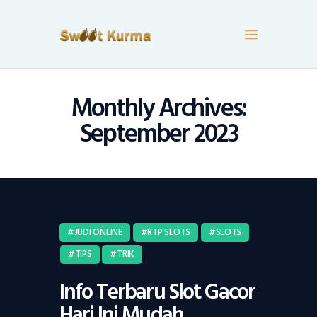
Sweet Kurma
Agen Situs Slot Gacor No 1 Indonesia
Monthly Archives:
Home
September 2023
Informasi
Tips
Trik
RTP Slots
Tentang Kami
JUDI ONLINE
RTP SLOTS
SLOTS
TIPS
TRIK
Info Terbaru Slot Gacor
Hari Ini Mudah