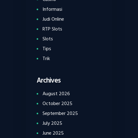
Informasi
Judi Online
RTP Slots
Slots
Tips
Trik
Archives
August 2026
October 2025
September 2025
July 2025
June 2025