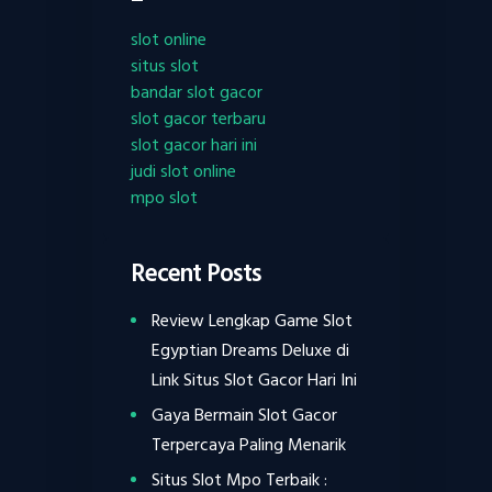
slot online
situs slot
bandar slot gacor
slot gacor terbaru
slot gacor hari ini
judi slot online
mpo slot
Recent Posts
Review Lengkap Game Slot
Egyptian Dreams Deluxe di
Link Situs Slot Gacor Hari Ini
Gaya Bermain Slot Gacor
Terpercaya Paling Menarik
Situs Slot Mpo Terbaik :