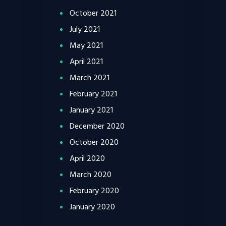
October 2021
July 2021
May 2021
April 2021
March 2021
February 2021
January 2021
December 2020
October 2020
April 2020
March 2020
February 2020
January 2020