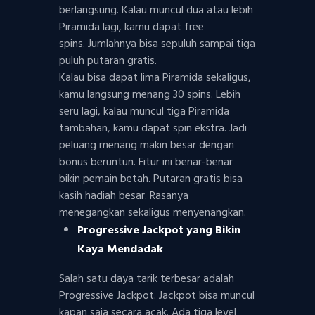
berlangsung. Kalau muncul dua atau lebih
Piramida lagi, kamu dapat free
spins.
Jumlahnya bisa sepuluh sampai tiga
puluh putaran gratis.
Kalau bisa dapat lima Piramida sekaligus,
kamu langsung menang 30 spins.
Lebih
seru lagi, kalau muncul tiga Piramida
tambahan, kamu dapat spin ekstra.
Jadi
peluang menang makin besar dengan
bonus beruntun. Fitur ini benar-benar
bikin pemain betah. Putaran gratis bisa
kasih hadiah besar. Rasanya
menegangkan sekaligus menyenangkan.
Progressive Jackpot yang Bikin
Kaya Mendadak
Salah satu daya tarik terbesar adalah
Progressive Jackpot. Jackpot bisa muncul
kapan saja secara acak. Ada tiga level