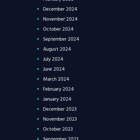
December 2024
November 2024
October 2024
September 2024
August 2024
July 2024
June 2024
March 2024
February 2024
January 2024
December 2023
November 2023
October 2023
September 2023