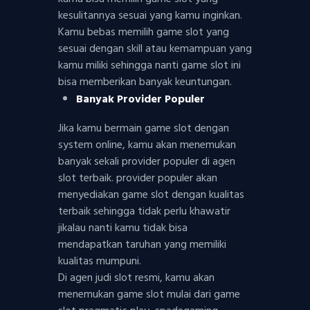
kesulitannya sesuai yang kamu inginkan.
Kamu bebas memilih game slot yang
sesuai dengan skill atau kemampuan yang
kamu miliki sehingga nanti game slot ini
bisa memberikan banyak keuntungan.
Banyak Provider Populer
Jika kamu bermain game slot dengan
system online, kamu akan menemukan
banyak sekali provider populer di agen
slot terbaik. provider populer akan
menyediakan game slot dengan kualitas
terbaik sehingga tidak perlu khawatir
jikalau nanti kamu tidak bisa
mendapatkan taruhan yang memiliki
kualitas mumpuni.
Di agen judi slot resmi, kamu akan
menemukan game slot mulai dari game