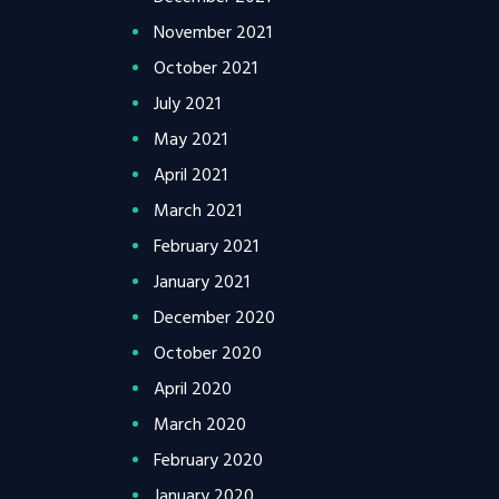
November 2021
October 2021
July 2021
May 2021
April 2021
March 2021
February 2021
January 2021
December 2020
October 2020
April 2020
March 2020
February 2020
January 2020