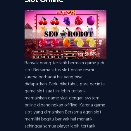
Banyak orang tertarik bermain game judi
slot Bersama situs slot online resmi
karena berbagai hal yang bisa
didapatkan. Perlu diketahui, para pecinta
game slot saat ini lebih tertarik
memainkan game slot dengan system
online dibandingkan offline. Karena game
slot yang dimainkan Bersama agen slot
memiliki begitu banyak hal menarik
sehingga semua player lebih tertarik