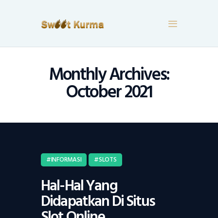
Sweet Kurma
Agen Situs Slot Gacor No 1 Indonesia
Monthly Archives:
Home
October 2021
Informasi
Tips
Trik
RTP Slots
Tentang Kami
INFORMASI
SLOTS
Hal-Hal Yang
Didapatkan Di Situs
Slot Online