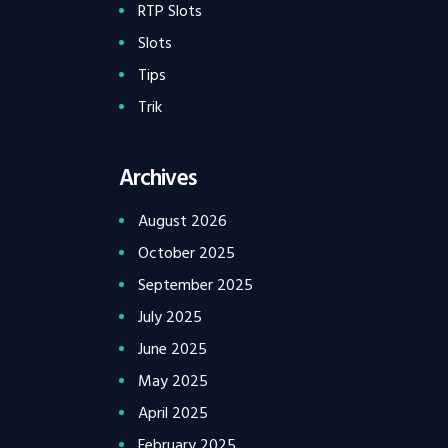
RTP Slots
Slots
Tips
Trik
Archives
August 2026
October 2025
September 2025
July 2025
June 2025
May 2025
April 2025
February 2025