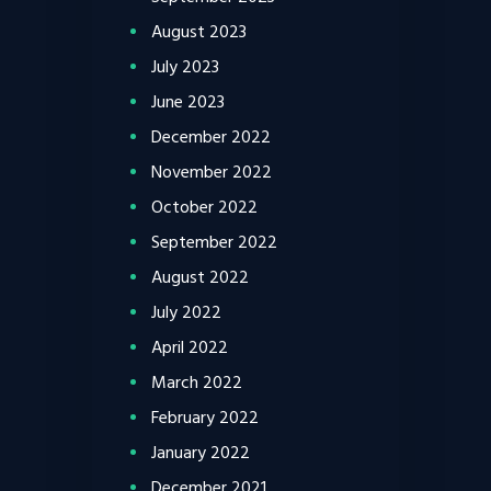
August 2023
July 2023
June 2023
December 2022
November 2022
October 2022
September 2022
August 2022
July 2022
April 2022
March 2022
February 2022
January 2022
December 2021