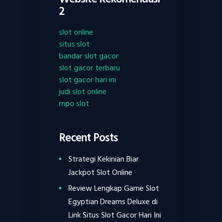
2
slot online
situs slot
bandar slot gacor
slot gacor terbaru
slot gacor hari ini
judi slot online
mpo slot
Recent Posts
Strategi Kekinian Biar
Jackpot Slot Online
Review Lengkap Game Slot
Egyptian Dreams Deluxe di
Link Situs Slot Gacor Hari Ini