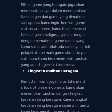
Pilihan game yang beragam juga akan
membantu player dalam mendapatkan
kesenangan dari game yang dimainkan.
Jadi apabila kamu ingin bermain game
slot secara online, kamu boleh mencari
kesenangan sekaligus juga keuntungan
dengan memainkan game sesuai yang
kamu sukai. Jadi tidak ada salahnya untuk
pelajari aturan main game slot satu per
satu baru kamu bisa menikmati taruhan
yang ada di agen slot Indonesia.
Tingkat Kesulitan Beragam
Kemudian, kamu juga harus tahu jika di
situs slot online Indonesia, kamu akan
menemukan taruhan dengan tingkat
kesulitan yang beragam. Karena tingkat
kesulitan yang beragam seperti ini tentu
kamu bisa memilih game slot yang