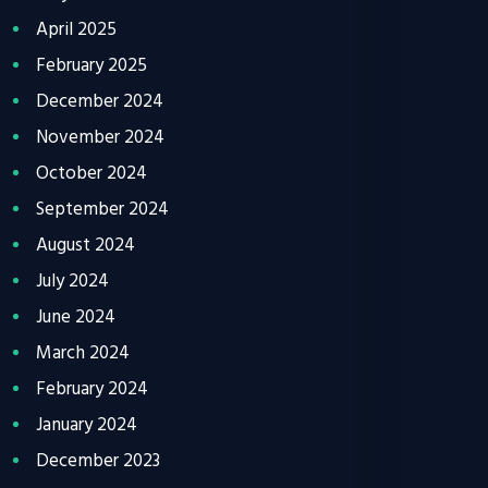
April 2025
February 2025
December 2024
November 2024
October 2024
September 2024
August 2024
July 2024
June 2024
March 2024
February 2024
January 2024
December 2023