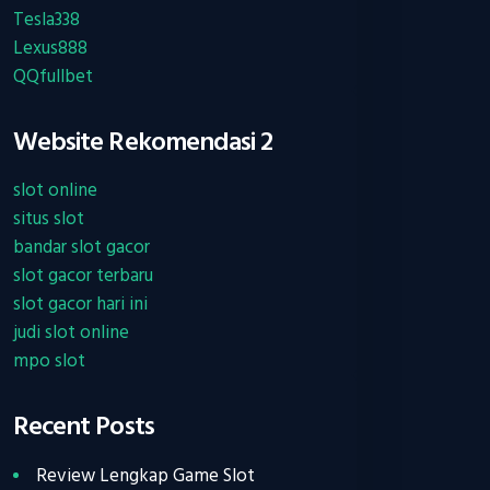
Tesla338
Lexus888
QQfullbet
Website Rekomendasi 2
slot online
situs slot
bandar slot gacor
slot gacor terbaru
slot gacor hari ini
judi slot online
mpo slot
Recent Posts
Review Lengkap Game Slot