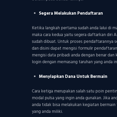
Segera Melakukan Pendaftaran
Ketika langkah pertama sudah anda lalui di
maka cara kedua yaitu segera daftarkan diri
sudah dibuat. Untuk proses pendaftarannya se
dan disini dapat mengisi formulir pendaftaran
mengisi data pribadi anda dengan benar dan kli
login dengan memasang taruhan yang anda in
Menyiapkan Dana Untuk Bermain
Cara ketiga merupakan salah satu poin penti
modal pulsa yang ingin anda gunakan. Jika a
anda tidak bisa melakukan kegiatan bermain 
yang anda miliki.