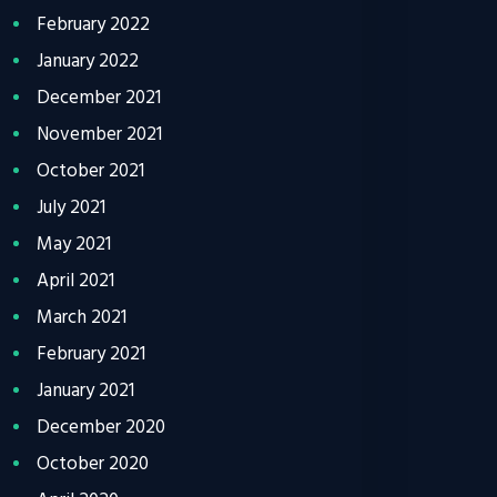
February 2022
January 2022
December 2021
November 2021
October 2021
July 2021
May 2021
April 2021
March 2021
February 2021
January 2021
December 2020
October 2020