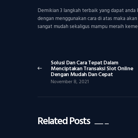
Demikian 3 langkah terbaik yang dapat anda la
dengan menggunakan cara di atas maka aka
sangat mudah sekaligus mampu meraih keme
Post
navigation
Solusi Dan Cara Tepat Dalam
Previous
Menciptakan Transaksi Slot Online
post:
Dengan Mudah Dan Cepat
November 8, 2021
Related Posts