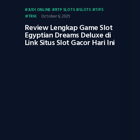
JUDI ONLINE
RTP SLOTS
SLOTS
TIPS
October 6, 2025
TRIK
Review Lengkap Game Slot
Egyptian Dreams Deluxe di
Link Situs Slot Gacor Hari Ini