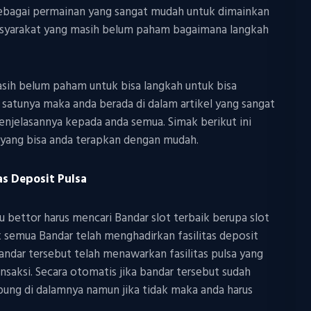
sebagai permainan yang sangat mudah untuk dimainkan
syarakat yang masih belum paham bagaimana langkah
sih belum paham untuk bisa langkah untuk bisa
 satunya maka anda berada di dalam artikel yang sangat
enjelasannya kepada anda semua. Simak berikut ini
 yang bisa anda terapkan dengan mudah.
as Deposit Pulsa
 bettor harus mencari Bandar slot terbaik berupa slot
ak semua Bandar telah menghadirkan fasilitas deposit
 bandar tersebut telah menawarkan fasilitas pulsa yang
aksi. Secara otomatis jika bandar tersebut sudah
gabung di dalamnya namun jika tidak maka anda harus