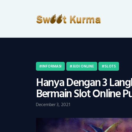
T
INFORMASI
JUDI ONLINE
SLOTS
Hanya Dengan 3 Langka
Bermain Slot Online P
December 3, 2021