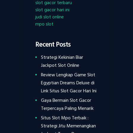
slot gacor terbaru
slot gacor hari ini
judi slot online
mpo slot
Recent Posts
Strategi Kekinian Biar
Jackpot Slot Online
Review Lengkap Game Slot
Egyptian Dreams Deluxe di
Link Situs Slot Gacor Hari Ini
Gaya Bermain Slot Gacor
Terpercaya Paling Menarik
Situs Slot Mpo Terbaik :
Strategi Jitu Memenangkan