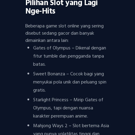
Pilihan Slot yang Lagi
Nge-Hits
Beberapa game slot online yang sering
disebut sedang gacor dan banyak
dimainkan antara lain:
Gates of Olympus – Dikenal dengan
fitur tumble dan pengganda tanpa
batas.
Sweet Bonanza – Cocok bagi yang
menyukai pola unik dan peluang spin
gratis.
Starlight Princess – Mirip Gates of
Olympus, tapi dengan nuansa
karakter perempuan anime.
Mahjong Ways 2 – Slot bertema Asia
yang punya volatilitas tinggi dan