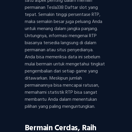
satu aspek penting dalam memilih
permainan Tesla338 Daftar slot yang
tepat. Semakin tinggi persentase RTP,
maka semakin besar juga peluang Anda
untuk menang dalam jangka panjang.
Untungnya, informasi mengenai RTP
biasanya tersedia langsung di dalam
permainan atau situs penyedianya.
Anda bisa memeriksa data ini sebelum
mulai bermain untuk mengetahui tingkat
pengembalian dari setiap game yang
ditawarkan. Meskipun jumlah
permainannya bisa mencapai ratusan,
memahami statistik RTP bisa sangat
membantu Anda dalam menentukan
pilihan yang paling menguntungkan.
Bermain Cerdas, Raih