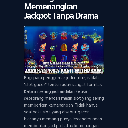
Memenangkan
Jackpot Tanpa Drama
Bagi para penggemar judi online, istilah
“slot gacor” tentu sudah sangat familiar.
Kata ini sering jadi andalan ketika
seseorang mencari mesin slot yang sering
memberikan kemenangan. Tidak hanya
soal hoki, slot yang disebut gacor
biasanya memang punya kecenderungan
memberikan jackpot atau kemenangan