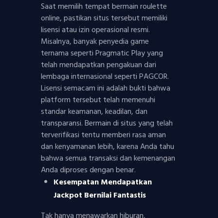
Saat memilih tempat bermain roulette
online, pastikan situs tersebut memiliki
lisensi atau izin operasional resmi.
Misalnya, banyak penyedia game
ternama seperti Pragmatic Play yang
telah mendapatkan pengakuan dari
lembaga internasional seperti PAGCOR.
Lisensi semacam ini adalah bukti bahwa
platform tersebut telah memenuhi
standar keamanan, keadilan, dan
transparansi. Bermain di situs yang telah
terverifikasi tentu memberi rasa aman
dan kenyamanan lebih, karena Anda tahu
bahwa semua transaksi dan kemenangan
Anda diproses dengan benar.
Kesempatan Mendapatkan
Jackpot Bernilai Fantastis
Tak hanya menawarkan hiburan,