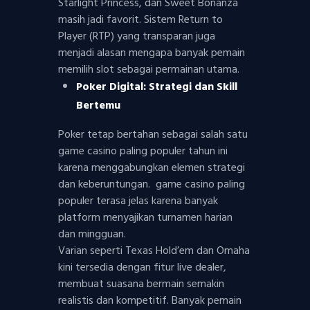
Starlight Princess, dan Sweet Bonanza
masih jadi favorit. Sistem Return to
Player (RTP) yang transparan juga
menjadi alasan mengapa banyak pemain
memilih slot sebagai permainan utama.
Poker Digital: Strategi dan Skill
Bertemu
Poker tetap bertahan sebagai salah satu
game casino paling populer tahun ini
karena menggabungkan elemen strategi
dan keberuntungan. game casino paling
populer terasa jelas karena banyak
platform menyajikan turnamen harian
dan mingguan.
Varian seperti Texas Hold’em dan Omaha
kini tersedia dengan fitur live dealer,
membuat suasana bermain semakin
realistis dan kompetitif. Banyak pemain