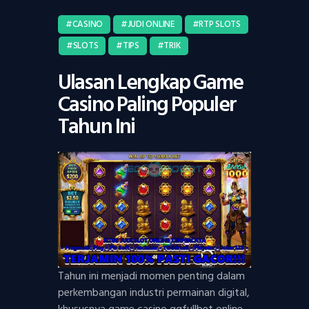
CASINO
JUDI ONLINE
RTP SLOTS
SLOTS
TIPS
TRIK
Ulasan Lengkap Game
Casino Paling Populer
Tahun Ini
Tahun ini menjadi momen penting dalam
perkembangan industri permainan digital,