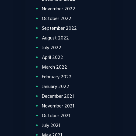
November 2022
October 2022
September 2022
August 2022
July 2022
April 2022
March 2022
February 2022
January 2022
December 2021
November 2021
October 2021
July 2021
May 2021