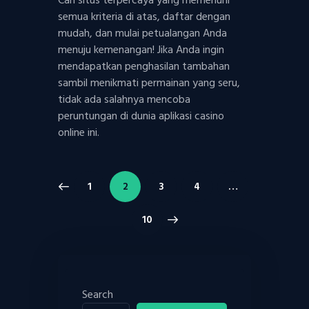
semua kriteria di atas, daftar dengan
mudah, dan mulai petualangan Anda
menuju kemenangan! Jika Anda ingin
mendapatkan penghasilan tambahan
sambil menikmati permainan yang seru,
tidak ada salahnya mencoba
peruntungan di dunia aplikasi casino
online ini.
Posts
PAGE
1
PAGE
2
PAGE
3
PAGE
4
…
pagination
>
PAGE
10
Search