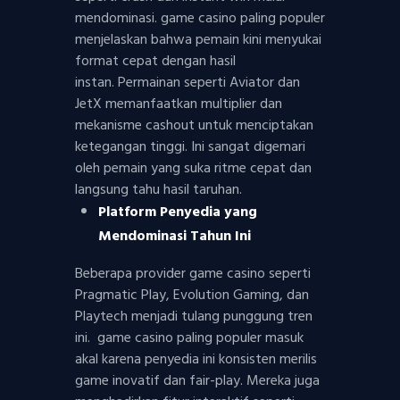
mendominasi. game casino paling populer
menjelaskan bahwa pemain kini menyukai
format cepat dengan hasil
instan.
Permainan seperti Aviator dan
JetX memanfaatkan multiplier dan
mekanisme cashout untuk menciptakan
ketegangan tinggi. Ini sangat digemari
oleh pemain yang suka ritme cepat dan
langsung tahu hasil taruhan.
Platform Penyedia yang
Mendominasi Tahun Ini
Beberapa provider game casino seperti
Pragmatic Play, Evolution Gaming, dan
Playtech menjadi tulang punggung tren
ini. game casino paling populer masuk
akal karena penyedia ini konsisten merilis
game inovatif dan fair-play.
Mereka juga