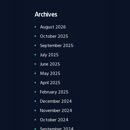
Archives
August 2026
October 2025
September 2025
July 2025
June 2025
May 2025
April 2025
February 2025
December 2024
November 2024
October 2024
September 2024