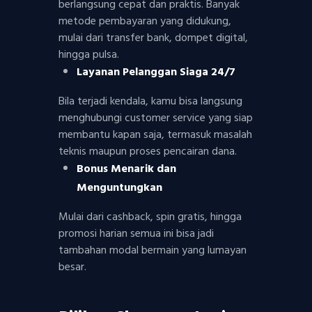
berlangsung cepat dan praktis. Banyak
metode pembayaran yang didukung,
mulai dari transfer bank, dompet digital,
hingga pulsa.
Layanan Pelanggan Siaga 24/7
Bila terjadi kendala, kamu bisa langsung
menghubungi customer service yang siap
membantu kapan saja, termasuk masalah
teknis maupun proses pencairan dana.
Bonus Menarik dan
Menguntungkan
Mulai dari cashback, spin gratis, hingga
promosi harian semua ini bisa jadi
tambahan modal bermain yang lumayan
besar.