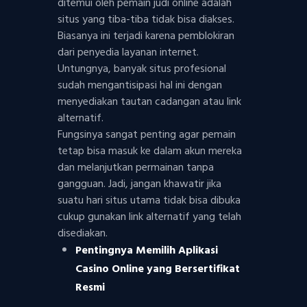
ditemui oleh pemain judi online adalah
situs yang tiba-tiba tidak bisa diakses.
Biasanya ini terjadi karena pemblokiran
dari penyedia layanan internet.
Untungnya, banyak situs profesional
sudah mengantisipasi hal ini dengan
menyediakan tautan cadangan atau link
alternatif.
Fungsinya sangat penting agar pemain
tetap bisa masuk ke dalam akun mereka
dan melanjutkan permainan tanpa
gangguan. Jadi, jangan khawatir jika
suatu hari situs utama tidak bisa dibuka
cukup gunakan link alternatif yang telah
disediakan.
Pentingnya Memilih Aplikasi
Casino Online yang Bersertifikat
Resmi