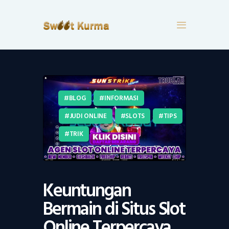
Sweet Kurma
Agen Situs Slot Gacor No 1 Indonesia
Home
Informasi
BLOG
INFORMASI
Tips
JUDI ONLINE
SLOTS
TIPS
Trik
TRIK
RTP Slots
Tentang Kami
Keuntungan
Bermain di Situs Slot
Online Terpercaya