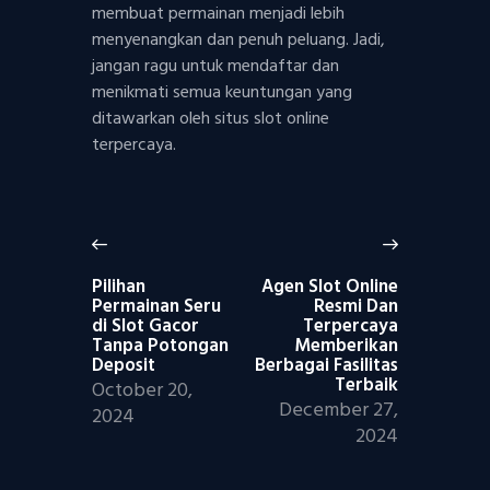
membuat permainan menjadi lebih
menyenangkan dan penuh peluang. Jadi,
jangan ragu untuk mendaftar dan
menikmati semua keuntungan yang
ditawarkan oleh situs slot online
terpercaya.
Post
navigation
Previous
Next
post:
post:
Pilihan
Agen Slot Online
Permainan Seru
Resmi Dan
di Slot Gacor
Terpercaya
Tanpa Potongan
Memberikan
Deposit
Berbagai Fasilitas
Terbaik
October 20,
December 27,
2024
2024