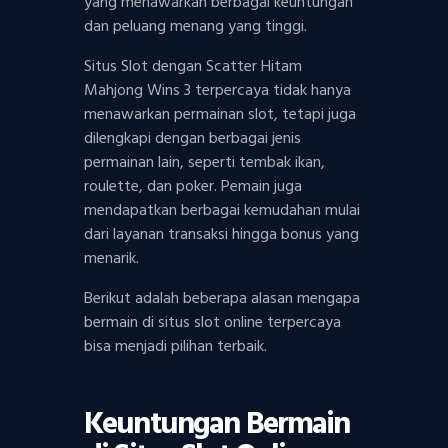
yang menawarkan berbagai keuntungan
dan peluang menang yang tinggi.
Situs Slot dengan Scatter Hitam
Mahjong Wins 3 terpercaya tidak hanya
menawarkan permainan slot, tetapi juga
dilengkapi dengan berbagai jenis
permainan lain, seperti tembak ikan,
roulette, dan poker. Pemain juga
mendapatkan berbagai kemudahan mulai
dari layanan transaksi hingga bonus yang
menarik.
Berikut adalah beberapa alasan mengapa
bermain di situs slot online terpercaya
bisa menjadi pilihan terbaik.
Keuntungan Bermain