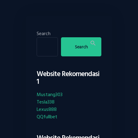
Search
Search
Website Rekomendasi
1
Mustang303
Tesla338
Lexus888
QQfullbet