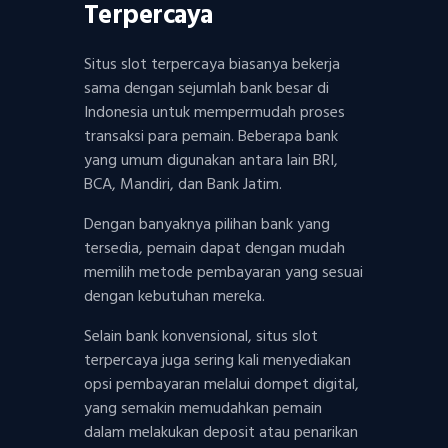
Terpercaya
Situs slot terpercaya biasanya bekerja
sama dengan sejumlah bank besar di
Indonesia untuk mempermudah proses
transaksi para pemain. Beberapa bank
yang umum digunakan antara lain BRI,
BCA, Mandiri, dan Bank Jatim.
Dengan banyaknya pilihan bank yang
tersedia, pemain dapat dengan mudah
memilih metode pembayaran yang sesuai
dengan kebutuhan mereka.
Selain bank konvensional, situs slot
terpercaya juga sering kali menyediakan
opsi pembayaran melalui dompet digital,
yang semakin memudahkan pemain
dalam melakukan deposit atau penarikan