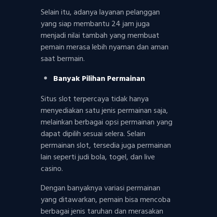
Selain itu, adanya layanan pelanggan
yang siap membantu 24 jam juga
menjadi nilai tambah yang membuat
pemain merasa lebih nyaman dan aman
saat bermain.
Banyak Pilihan Permainan
Situs slot terpercaya tidak hanya
menyediakan satu jenis permainan saja,
melainkan berbagai opsi permainan yang
dapat dipilih sesuai selera. Selain
permainan slot, tersedia juga permainan
lain seperti judi bola, togel, dan live
casino.
Dengan banyaknya variasi permainan
yang ditawarkan, pemain bisa mencoba
berbagai jenis taruhan dan merasakan