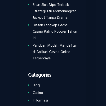
Situs Slot Mpo Terbaik :
Strategi Jitu Memenangkan
Jackpot Tanpa Drama
Ulasan Lengkap Game
Casino Paling Populer Tahun
Ini
Panduan Mudah Mendaftar
di Aplikasi Casino Online
Terpercaya
Categories
Blog
Casino
Informasi