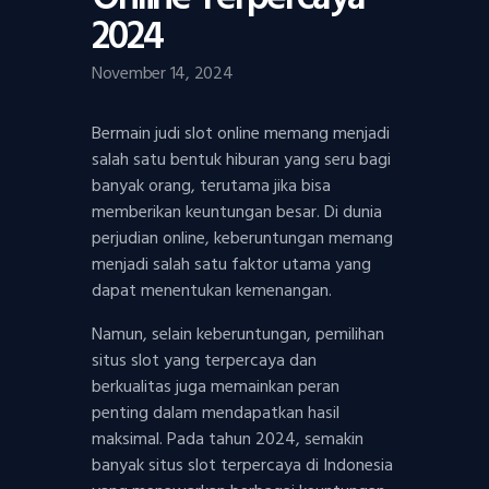
2024
November 14, 2024
Bermain judi slot online memang menjadi
salah satu bentuk hiburan yang seru bagi
banyak orang, terutama jika bisa
memberikan keuntungan besar. Di dunia
perjudian online, keberuntungan memang
menjadi salah satu faktor utama yang
dapat menentukan kemenangan.
Namun, selain keberuntungan, pemilihan
situs slot yang terpercaya dan
berkualitas juga memainkan peran
penting dalam mendapatkan hasil
maksimal. Pada tahun 2024, semakin
banyak situs slot terpercaya di Indonesia