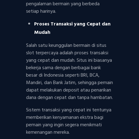
pengalaman bermain yang berbeda
setiap harinya.
Proses Transaksi yang Cepat dan
Mudah
Salah satu keunggulan bermain di situs
slot terpercaya adalah proses transaksi
yang cepat dan mudah. Situs ini biasanya
bekerja sama dengan berbagai bank
besar di Indonesia seperti BRI, BCA,
Mandiri, dan Bank Jatim, sehingga pemain
dapat melakukan deposit atau penarikan
dana dengan cepat dan tanpa hambatan.
Sistem transaksi yang cepat ini tentunya
memberikan kenyamanan ekstra bagi
pemain yang ingin segera menikmati
kemenangan mereka.