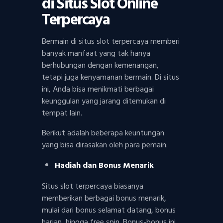
di Situs Slot Online
Terpercaya
Bermain di situs slot terpercaya memberi
banyak manfaat yang tak hanya
berhubungan dengan kemenangan,
tetapi juga kenyamanan bermain. Di situs
ini, Anda bisa menikmati berbagai
keunggulan yang jarang ditemukan di
tempat lain.
Berikut adalah beberapa keuntungan
yang bisa dirasakan oleh para pemain.
Hadiah dan Bonus Menarik
Situs slot terpercaya biasanya
memberikan berbagai bonus menarik,
mulai dari bonus selamat datang, bonus
harian, hingga free spin. Bonus-bonus ini