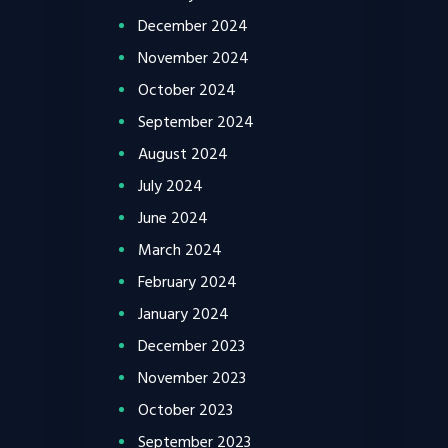
December 2024
November 2024
October 2024
September 2024
August 2024
July 2024
June 2024
March 2024
February 2024
January 2024
December 2023
November 2023
October 2023
September 2023