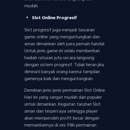
mudah.
Slot Online Progresif
Slot progresif juga menjadi tawaran
game online yang menguntungkan dan
aman dimainkan oleh para pemain handal.
Untuk jenis game ini selalu memberikan
hadiah ratusan juta secara langsung
dengan sistem progresif. Tidak heran jika
diminati banyak orang karena tampilan
gamenya baik dan menguntungkan.
Demikian jenis-jenis permainan Slot Online
Hari Ini yang sangat mudah dan populer
untuk dimainkan. Kegiatan taruhan Slot
aman dan terpercaya sehingga player
akan memperoleh profit besar dengan
memainkannya di sini. Pilih permainan