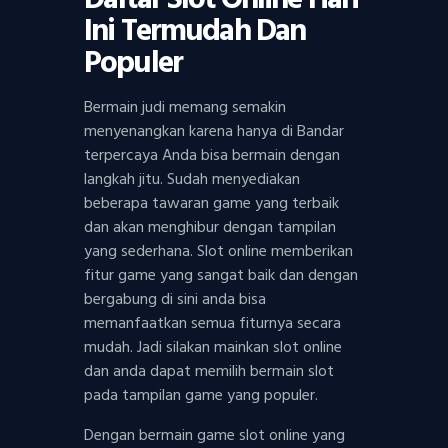
Ini Termudah Dan
Populer
Bermain judi memang semakin
menyenangkan karena hanya di Bandar
terpercaya Anda bisa bermain dengan
langkah jitu. Sudah menyediakan
beberapa tawaran game yang terbaik
dan akan menghibur dengan tampilan
yang sederhana. Slot online memberikan
fitur game yang sangat baik dan dengan
bergabung di sini anda bisa
memanfaatkan semua fiturnya secara
mudah. Jadi silakan mainkan slot online
dan anda dapat memilih bermain slot
pada tampilan game yang populer.
Dengan bermain game slot online yang