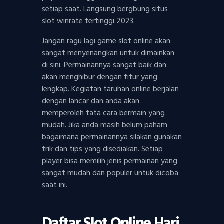
setiap saat. Langsung bergbung situs
slot winrate tertinggi 2023.
Jangan ragu lagi game slot online akan
sangat menyenangkan untuk dimainkan
di sini. Permainannya sangat baik dan
akan menghibur dengan fitur yang
lengkap. Kegiatan taruhan online berjalan
dengan lancar dan anda akan
memperoleh tata cara bermain yang
mudah. Jika anda masih belum paham
bagaimana permainannya silakan gunakan
trik dan tips yang disediakan. Setiap
player bisa memilih jenis permainan yang
sangat mudah dan populer untuk dicoba
saat ini.
Daftar Slot Online Hari