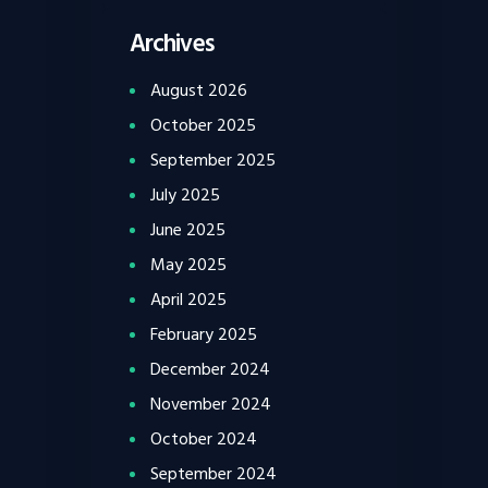
Archives
August 2026
October 2025
September 2025
July 2025
June 2025
May 2025
April 2025
February 2025
December 2024
November 2024
October 2024
September 2024