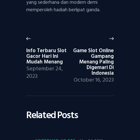
yang sederhana dan modern demi
memperoleh hadiah berlipat ganda.
Post
navigation
Previous
Next
post:
post:
Info Terbaru Slot
Game Slot Online
Gacor Hari Ini
Gampang
Mudah Menang
Menang Paling
Digemari Di
September 24,
Indonesia
2023
October 16, 2023
Related Posts