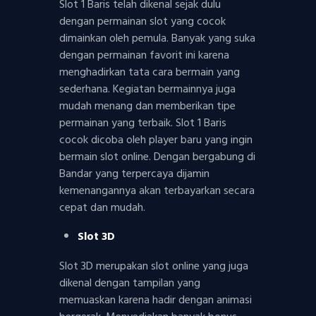
Slot 1 Baris telah dikenal sejak dulu
dengan permainan slot yang cocok
dimainkan oleh pemula. Banyak yang suka
dengan permainan favorit ini karena
menghadirkan tata cara bermain yang
sederhana. Kegiatan bermainnya juga
mudah menang dan memberikan tipe
permainan yang terbaik. Slot 1 Baris
cocok dicoba oleh player baru yang ingin
bermain slot online. Dengan bergabung di
Bandar yang terpercaya dijamin
kemenangannya akan terbayarkan secara
cepat dan mudah.
Slot 3D
Slot 3D merupakan slot online yang juga
dikenal dengan tampilan yang
memuaskan karena hadir dengan animasi