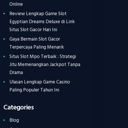
Online
Review Lengkap Game Slot
Egyptian Dreams Deluxe di Link
Situs Slot Gacor Hari Ini
Gaya Bermain Slot Gacor
Terpercaya Paling Menarik
Situs Slot Mpo Terbaik : Strategi
Jitu Memenangkan Jackpot Tanpa
Drama
Ulasan Lengkap Game Casino
Paling Populer Tahun Ini
Categories
Blog