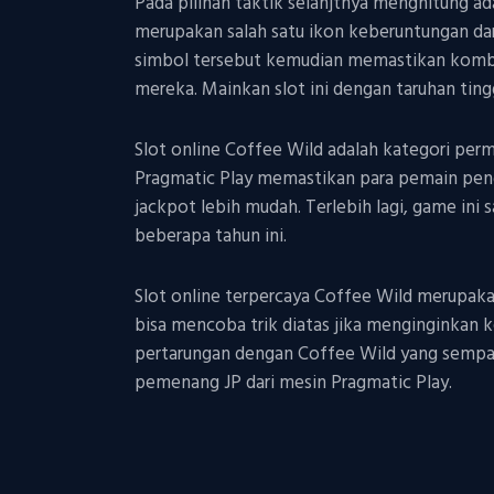
Pada pilihan taktik selanjtnya menghitung ad
merupakan salah satu ikon keberuntungan da
simbol tersebut kemudian memastikan kombi
mereka. Mainkan slot ini dengan taruhan ting
Slot online Coffee Wild adalah kategori perm
Pragmatic Play memastikan para pemain pen
jackpot lebih mudah. Terlebih lagi, game ini 
beberapa tahun ini.
Slot online terpercaya Coffee Wild merupaka
bisa mencoba trik diatas jika menginginkan k
pertarungan dengan Coffee Wild yang sempat 
pemenang JP dari mesin Pragmatic Play.
Post
navigation