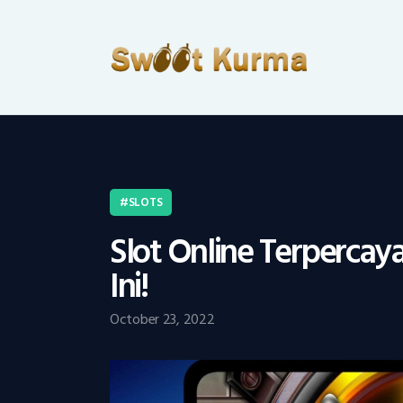
T
SLOTS
Slot Online Terpercaya
Ini!
October 23, 2022