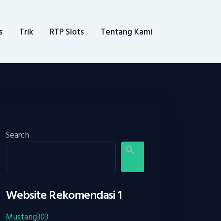
s
Trik
RTP Slots
Tentang Kami
Search
Search
Website Rekomendasi 1
Mustang303