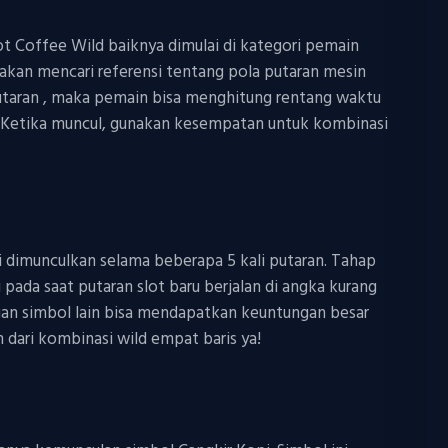
t Coffee Wild baiknya dimulai di kategori pemain
kan mencari referensi tentang pola putaran mesin
utaran , maka pemain bisa menghitung rentang waktu
 Ketika muncul, gunakan kesempatan untuk kombinasi
 dimunculkan selama beberapa 5 kali putaran. Tahap
ada saat putaran slot baru berjalan di angka kurang
ngan simbol lain bisa mendapatkan keuntungan besar
h dari kombinasi wild empat baris ya!