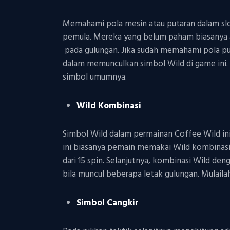
Memahami pola mesin atau putaran dalam slo
pemula. Mereka yang belum paham biasanya a
pada gulungan. Jika sudah memahami pola p
dalam memunculkan simbol Wild di game ini.
simbol umumnya.
Wild Kombinasi
Simbol Wild dalam permainan Coffee Wild ini
ini biasanya pemain memakai Wild kombinasi p
dari 15 spin. Selanjutnya, kombinasi Wild de
bila muncul beberapa letak gulungan. Mulaila
Simbol Cangkir