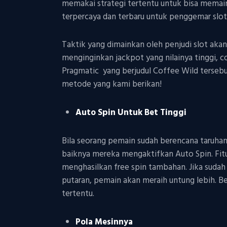
memakai strategi tertentu untuk bisa memainka
terpercaya dan terbaru untuk penggemar slo
Taktik yang dimainkan oleh penjudi slot akan
menginginkan jackpot yang nilainya tinggi, c
Pragmatic yang berjudul Coffee Wild terse
metode yang kami berikan!
Auto Spin Untuk Bet Tinggi
Bila seorang pemain sudah berencana taruhan
baiknya mereka mengaktifkan Auto Spin. Fitu
menghasilkan free spin tambahan. Jika sudah b
putaran, pemain akan meraih untung lebih. B
tertentu.
Pola Mesinnya