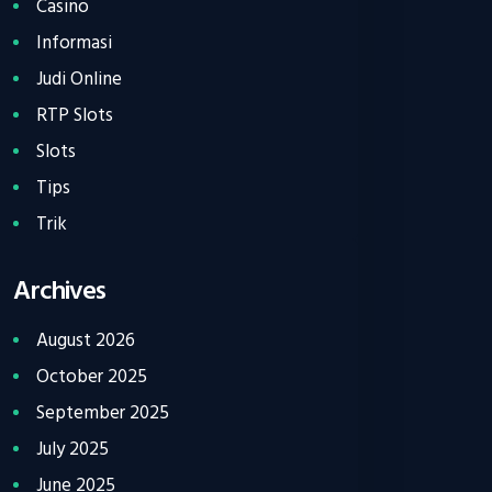
Casino
Informasi
Judi Online
RTP Slots
Slots
Tips
Trik
Archives
August 2026
October 2025
September 2025
July 2025
June 2025