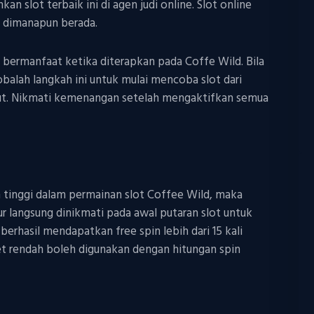
n slot terbaik ini di agen judi online. Slot online
t dimanapun berada.
 bermanfaat ketika diterapkan pada Coffe Wild. Bila
obalah langkah ini untuk mulai mencoba slot dari
but. Nikmati kemenangan setelah mengaktifkan semua
 tinggi dalam permainan slot Coffee Wild, maka
r langsung dinikmati pada awal putaran slot untuk
erhasil mendapatkan free spin lebih dari 15 kali
et rendah boleh digunakan dengan hitungan spin