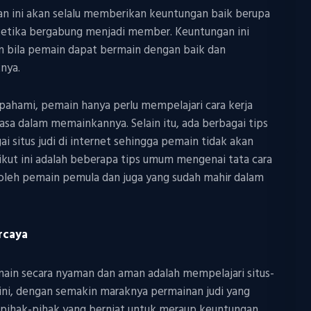
nan ini akan selalu memberikan keuntungan baik berupa
tika bergabung menjadi member. Keuntungan ini
n bila pemain dapat bermain dengan baik dan
nya.
ipahami, pemain hanya perlu mempelajari cara kerja
iasa dalam memainkannya. Selain itu, ada berbagai tips
 situs judi di internet sehingga pemain tidak akan
ikut ini adalah beberapa tips umum mengenai tata cara
 oleh pemain pemula dan juga yang sudah mahir dalam
rcaya
main secara nyaman dan aman adalah mempelajari situs-
ini, dengan semakin maraknya permainan judi yang
h pihak-pihak yang berniat untuk meraup keuntungan