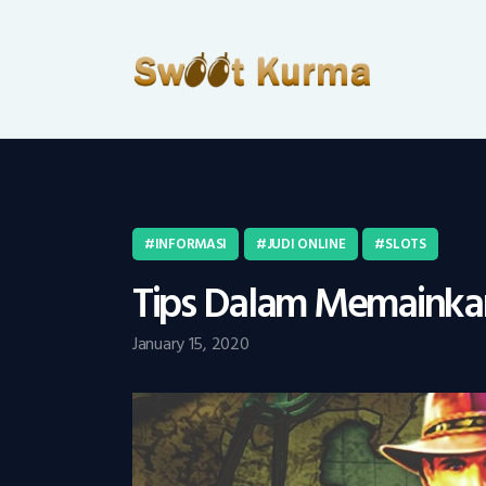
T
INFORMASI
JUDI ONLINE
SLOTS
Tips Dalam Memainkan
January 15, 2020