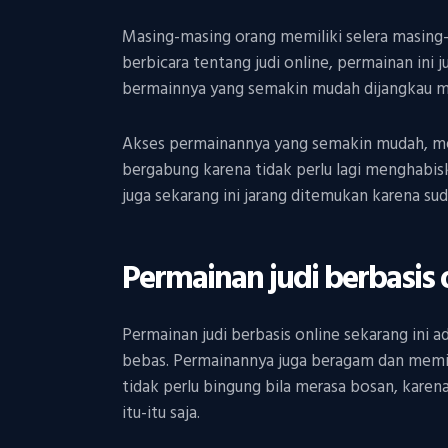
Masing-masing orang memiliki selera masing-
berbicara tentang
judi online
, permainan ini 
bermainnya yang semakin mudah dijangkau mel
Akses permainannya yang semakin mudah, me
bergabung karena tidak perlu lagi menghabis
juga sekarang ini jarang ditemukan karena su
Permainan judi berbasis 
Permainan judi berbasis online sekarang ini a
bebas. Permainannya juga beragam dan memi
tidak perlu bingung bila merasa bosan, karen
itu-itu saja.