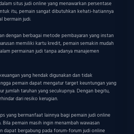
dalam situs
judi online
yang menawarkan persentase
ntuk itu, pemain sangat dibutuhkan kehati-hatiannya
l bermain judi.
kan dengan berbagai metode pembayaran yang instan
harusan memiliki kartu kredit, pemain semakin mudah
 dalam permainan judi tanpa adanya manajemen
euangan yang hendak digunakan dan tidak
ngga pemain dapat mengatur target keuntungan yang
ur jumlah taruhan yang secukupnya. Dengan begitu,
indar dari resiko kerugian.
 tips yang bermanfaat lainnya bagi pemain
judi online
n. Bila pemain masih ingin menambah wawasan
in dapat bergabung pada forum-forum
judi online