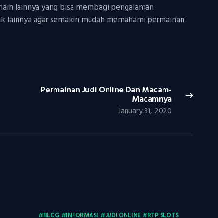
main lainnya yang bisa membagi pengalaman
ik lainnya agar semakin mudah memahami permainan
Permainan Judi Online Dan Macam-
Next
Macamnya
post:
January 31, 2020
BLOG
INFORMASI
JUDI ONLINE
RTP SLOTS