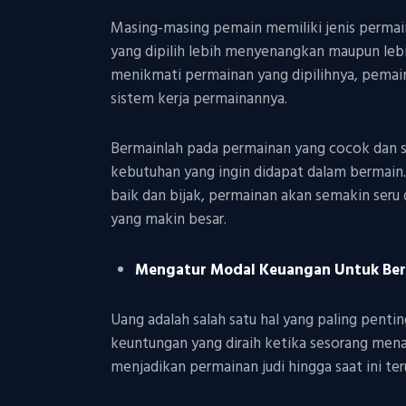
Masing-masing pemain memiliki jenis perma
yang dipilih lebih menyenangkan maupun leb
menikmati permainan yang dipilihnya, pema
sistem kerja permainannya.
Bermainlah pada permainan yang cocok dan
kebutuhan yang ingin didapat dalam bermain
baik dan bijak, permainan akan semakin ser
yang makin besar.
Mengatur Modal Keuangan Untuk Be
Uang adalah salah satu hal yang paling penti
keuntungan yang diraih ketika sesorang mena
menjadikan permainan judi hingga saat ini t