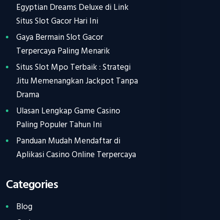
Egyptian Dreams Deluxe di Link
Situs Slot Gacor Hari Ini
Gaya Bermain Slot Gacor
Terpercaya Paling Menarik
Situs Slot Mpo Terbaik : Strategi
Jitu Memenangkan Jackpot Tanpa
Drama
Ulasan Lengkap Game Casino
Paling Populer Tahun Ini
Panduan Mudah Mendaftar di
Aplikasi Casino Online Terpercaya
Categories
Blog