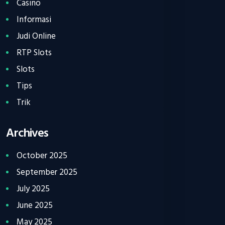
Casino
Informasi
Judi Online
RTP Slots
Slots
Tips
Trik
Archives
October 2025
September 2025
July 2025
June 2025
May 2025