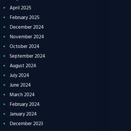
April 2025
February 2025
December 2024
November 2024
October 2024
September 2024
August 2024
July 2024
June 2024
March 2024
February 2024
January 2024
December 2023