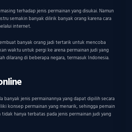
masing terhadap jenis permainan yang disukai. Namun
justru semakin banyak dilirik banyak orang karena cara
alui internet.
mbuat banyak orang jadi tertarik untuk mencoba
kan waktu untuk pergi ke arena permainan judi yang
dah dilarang di beberapa negara, termasuk Indonesia.
online
da banyak jenis permainannya yang dapat dipilih secara
liki konsep permainan yang menarik, sehingga pemain
a tidak hanya terbatas pada jenis permainan judi yang