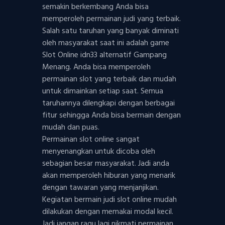
semakin berkembang Anda bisa
memperoleh permainan judi yang terbaik.
Salah satu taruhan yang banyak diminati
oleh masyarakat saat ini adalah game
Slot Online
idn33 alternatif
Gampang
Menang. Anda bisa memperoleh
permainan slot yang terbaik dan mudah
untuk dimainkan setiap saat. Semua
taruhannya dilengkapi dengan berbagai
fitur sehingga Anda bisa bermain dengan
mudah dan puas.
Permainan slot online sangat
menyenangkan untuk dicoba oleh
sebagian besar masyarakat. Jadi anda
akan memperoleh hiburan yang menarik
dengan tawaran yang menjanjikan.
Kegiatan bermain judi slot online mudah
dilakukan dengan memakai modal kecil.
Jadi jangan ragu lagi nikmati permainan