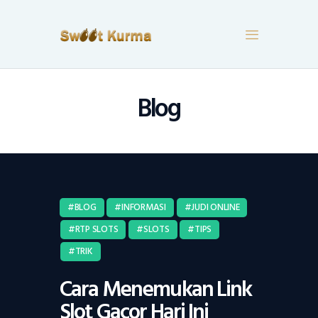
Sweet Kurma
Agen Situs Slot Gacor No 1 Indonesia
Blog
Home
Informasi
Tips
Trik
RTP Slots
BLOG
INFORMASI
JUDI ONLINE
Tentang Kami
RTP SLOTS
SLOTS
TIPS
TRIK
Cara Menemukan Link
Slot Gacor Hari Ini