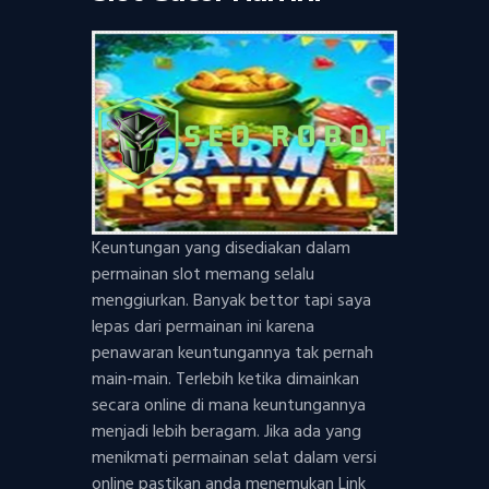
Keuntungan yang disediakan dalam
permainan slot memang selalu
menggiurkan. Banyak bettor tapi saya
lepas dari permainan ini karena
penawaran keuntungannya tak pernah
main-main. Terlebih ketika dimainkan
secara online di mana keuntungannya
menjadi lebih beragam. Jika ada yang
menikmati permainan selat dalam versi
online pastikan anda menemukan Link