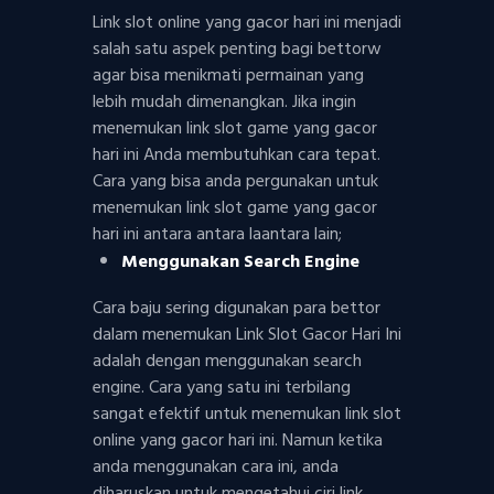
Link slot online yang gacor hari ini menjadi
salah satu aspek penting bagi bettorw
agar bisa menikmati permainan yang
lebih mudah dimenangkan. Jika ingin
menemukan link slot game yang gacor
hari ini Anda membutuhkan cara tepat.
Cara yang bisa anda pergunakan untuk
menemukan link slot game yang gacor
hari ini antara antara laantara lain;
Menggunakan Search Engine
Cara baju sering digunakan para bettor
dalam menemukan Link Slot Gacor Hari Ini
adalah dengan menggunakan search
engine. Cara yang satu ini terbilang
sangat efektif untuk menemukan link slot
online yang gacor hari ini. Namun ketika
anda menggunakan cara ini, anda
diharuskan untuk mengetahui ciri link