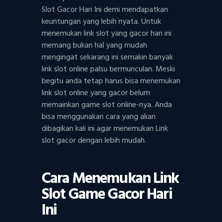
Slot Gacor Hari Ini demi mendapatkan
keuntungan yang lebih nyata. Untuk
menemukan link slot yang gacor hari ini
memang bukan hal yang mudah
mengingat sekarang ini semakin banyak
link slot online palsu bermunculan. Meski
begitu anda tetap harus bisa menemukan
link slot online yang gacor belum
memainkan game slot online-nya. Anda
bisa menggunakan cara yang akan
dibagikan kali ini agar menemukan Link
slot gacor dengan lebih mudah.
Cara Menemukan Link
Slot Game Gacor Hari
Ini