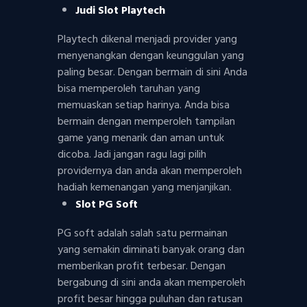
Judi Slot Playtech
Playtech dikenal menjadi provider yang
menyenangkan dengan keunggulan yang
paling besar. Dengan bermain di sini Anda
bisa memperoleh taruhan yang
memuaskan setiap harinya. Anda bisa
bermain dengan memperoleh tampilan
game yang menarik dan aman untuk
dicoba. Jadi jangan ragu lagi pilih
providernya dan anda akan memperoleh
hadiah kemenangan yang menjanjikan.
Slot PG Soft
PG soft adalah salah satu permainan
yang semakin diminati banyak orang dan
memberikan profit terbesar. Dengan
bergabung di sini anda akan memperoleh
profit besar hingga puluhan dan ratusan