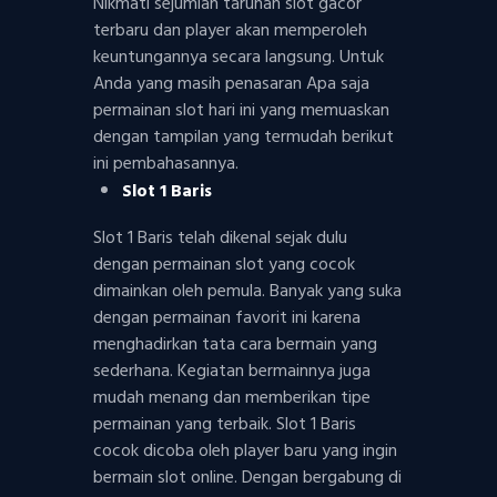
Nikmati sejumlah taruhan slot gacor
terbaru dan player akan memperoleh
keuntungannya secara langsung. Untuk
Anda yang masih penasaran Apa saja
permainan slot hari ini yang memuaskan
dengan tampilan yang termudah berikut
ini pembahasannya.
Slot 1 Baris
Slot 1 Baris telah dikenal sejak dulu
dengan permainan slot yang cocok
dimainkan oleh pemula. Banyak yang suka
dengan permainan favorit ini karena
menghadirkan tata cara bermain yang
sederhana. Kegiatan bermainnya juga
mudah menang dan memberikan tipe
permainan yang terbaik. Slot 1 Baris
cocok dicoba oleh player baru yang ingin
bermain slot online. Dengan bergabung di