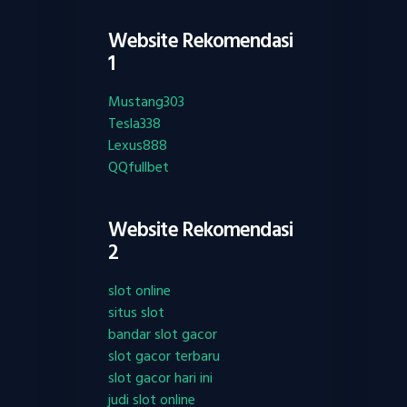
Website Rekomendasi
1
Mustang303
Tesla338
Lexus888
QQfullbet
Website Rekomendasi
2
slot online
situs slot
bandar slot gacor
slot gacor terbaru
slot gacor hari ini
judi slot online