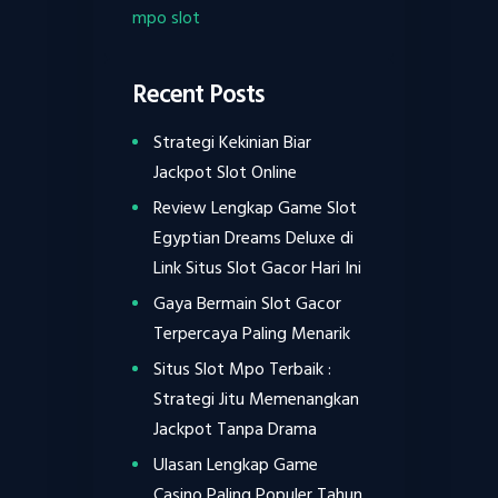
mpo slot
Recent Posts
Strategi Kekinian Biar
Jackpot Slot Online
Review Lengkap Game Slot
Egyptian Dreams Deluxe di
Link Situs Slot Gacor Hari Ini
Gaya Bermain Slot Gacor
Terpercaya Paling Menarik
Situs Slot Mpo Terbaik :
Strategi Jitu Memenangkan
Jackpot Tanpa Drama
Ulasan Lengkap Game
Casino Paling Populer Tahun